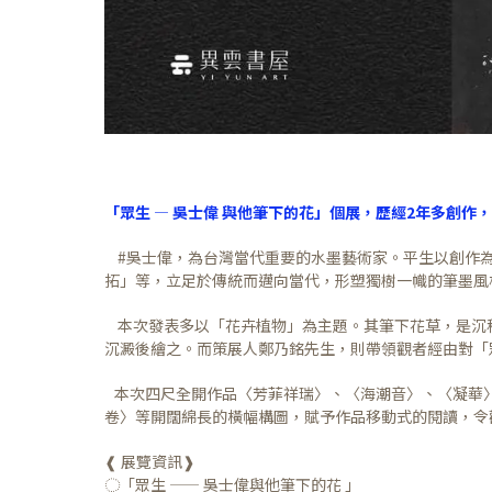
「
眾生 — 吳士偉 與他筆下的花」個展，歷經2年多創
#吳士偉，為台灣當代重要的水墨藝術家。平生以創作為
拓」等，立足於傳統而邁向當代，形塑獨樹一幟的筆墨風
本次發表多以「花卉植物」為主題。其筆下花草，是沉
沉澱後繪之。而策展人鄭乃銘先生，則帶領觀者經由對「
​ 本次四尺全開作品〈芳菲祥瑞〉、〈海潮音〉、〈凝
卷〉等開闊綿長的橫幅構圖，賦予作品移動式的閱讀，令
❰ ​展覽資訊❱
◌「眾生 —— 吳士偉與他筆下的花 」