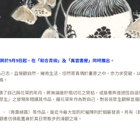
作，將於9月9日起，在「和合青田」及「異雲書屋」同時展出。
己志，且慢觀自然、擁抱生活，坦然寄真情於畫意之中，亦力求突破，
格。
積了自己與花草的年月，將無論是貯瓶切花之榮枯，或是巷弄道途徑自滋
眾生」之發現來閱讀其作品，藉花草來作為對自己、對芸芸眾生觀察並描
華〉、〈青靄綺霞〉等作品，是迄今最大型的尺幅陣列於個展發表。另有〈
觀者彷彿能置身於其日常散步的漫觀之境。