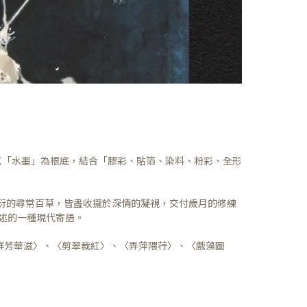
以「水墨」為根底，結合「膠彩、貼箔、染料、粉彩、全形
衍的尋常百草，皆盡收攏於深情的凝視，交付歲月的修練
述的一種現代寄語。
群芳華滋〉、〈剪翠裁紅〉、〈弄萍隈荇〉、〈戲藻圖