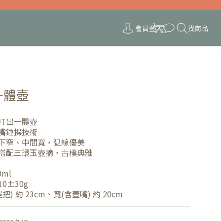
會員登入
找商品
一體壺
口打出一體壺
彎嘴錘揲技術
上下窄、中間寬，弧線優美
打搭配三環玉壺摘，古樸典雅
ml
0±30g
) 約 23cm、寬(含壺嘴) 約 20cm