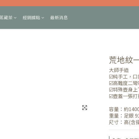
茗藏茶
經銷據點
最新消息
荒地紋
大師手造 
☑️純手工，
☑️高難度二
☑️特殊壺身
☑️壺蓋一張
容量：約1400
重量：足銀 91
尺寸：高(含提把