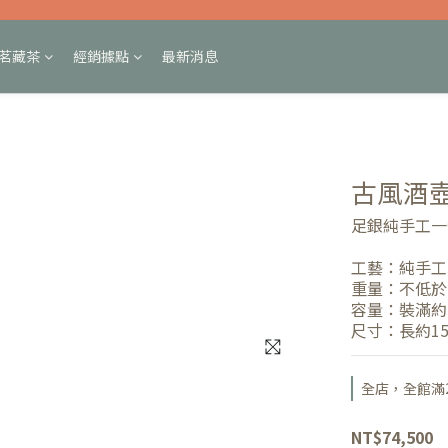
茗藏茶
經銷據點
最新消息
古風酒
足銀純手工一
工藝：純手工
重量：不低於 2
容量：裝滿約 
尺寸：長約15
全店，全館滿2
NT$74,500