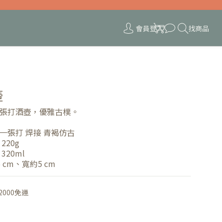
會員登入
找商品
壺
張打酒壺，優雅古樸。
一張打 焊接 青褐仿古
20g 
320ml
 cm、寬約5 cm
000免運