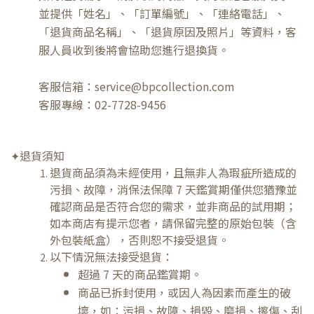
並提供「姓名」、「訂單編號」、「連絡電話」、
「退貨商品名稱」、「退貨原因及照片」等資料，客
服人員收到後將會協助您進行退換貨。
客服信箱：
service@bpcollection.com
客服專線：
02-7728-9456
✦退貨須知
退貨商品須為未經使用，且無非人為瑕疵所造成的
污損、故障，消保法保障 7 天鑑賞期僅供您猶豫並
確認商品是否符合您的需求，並非商品的試用期；
如本商店有提示您者，請保留完整的原始包裝（含
外包裝紙盒），否則恕不接受退貨。
以下情況無法接受退貨：
超過 7 天的商品鑑賞期。
商品已拆封使用，或因人為因素而產生的破
壞，如：污損、故障、損毀、磨損、擦傷、刮