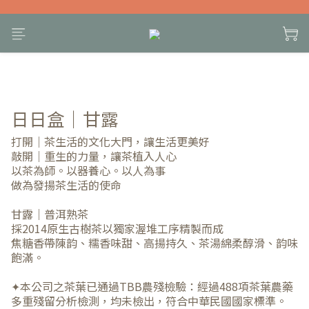
日日盒｜甘露
打開｜茶生活的文化大門，讓生活更美好
敲開｜重生的力量，讓茶植入人心
以茶為師。以器養心。以人為事
做為發揚茶生活的使命
甘露｜普洱熟茶
採2014原生古樹茶以獨家渥堆工序精製而成
焦糖香帶陳韵、糯香味甜、高揚持久、茶湯綿柔醇滑、韵味
飽滿。
✦本公司之茶葉已通過TBB農殘檢驗：經過488項茶葉農藥
多重殘留分析檢測，均未檢出，符合中華民國國家標準。