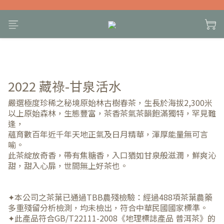
2022 藏祿-甘泉活水
嚴選極度珍稀之秘境原始林古樹春茶，生長於海拔2,300米
以上原始森林，生態豐富，茶香茶氣茶韻飽滿獨特，罕見難
逢，
蘊育數百年近千年天地正氣及日月精華，渾厚能量無可言
喻。
此茶綻放奇香，帶有焦糖香，入口猶如甘泉般滋潤，鮮爽沁
甜，甜入心扉，世間無上好茶也。
✦本公司之茶葉已通過TBB農殘檢驗：經過488項茶葉農藥
多重殘留分析檢測，均未檢出，符合中華民國國家標準。
✦此產品符合GB/T22111-2008《地理標誌產品 普洱茶》的